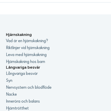
vetenskaper Lund, ST-läkare, VO Neurokirurgi,
Skånes universitetssjukhus Lund
Hjärnskakning
Vad är en hjärnskakning?
Riktlinjer vid hjärnskakning
Leva med hjärnskakning
Hjärnskakning hos barn
Långvariga besvär
Långvariga besvär
Syn
Nervsystem och blodflöde
Nacke
Inneröra och balans
Hjärntrötthet