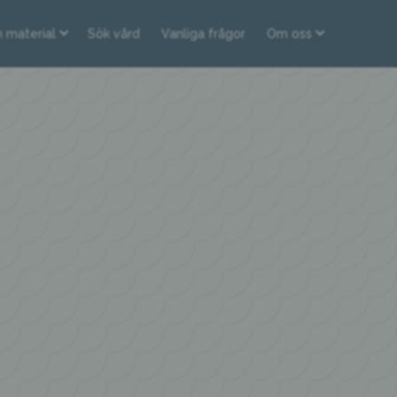
h material
Sök vård
Vanliga frågor
Om oss