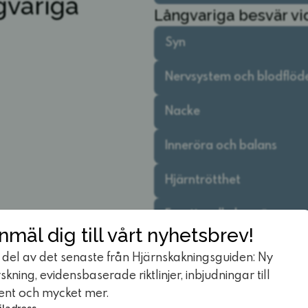
gvariga
Långvariga besvär vi
Syn
Nervsystem och blodflöd
Nacke
Inneröra och balans
Hjärntrötthet
Emotionella besvär
nmäl dig till vårt nyhetsbrev!
 del av det senaste från Hjärnskakningsguiden: Ny
rskning, evidensbaserade riktlinjer, inbjudningar till
ent och mycket mer.