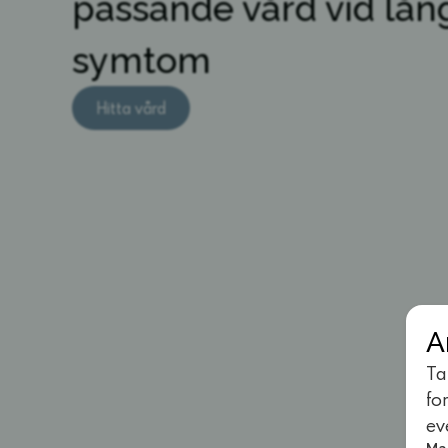
passande vård vid lån
symtom
Hitta vård
A
Ta
fo
ev