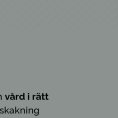
h
vård i rätt
nskakning