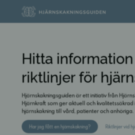
Hitta informatio
riktlinjer för hjä
Hjärnskakningsguiden är ett initiativ från
Hjärn
Hjärnkraft
som ger aktuell och kvalitetssäkrad
hjärnskakning till vård, patienter och anhöriga.
Har jag fått en hjärnskakning?
Riktlinjer vid 