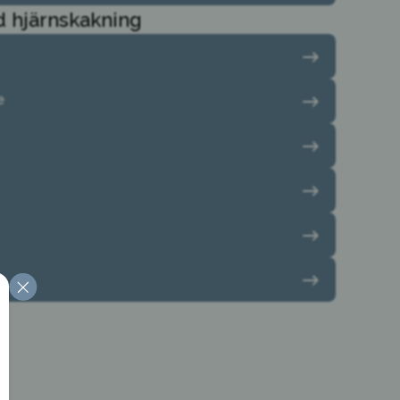
d hjärnskakning
e