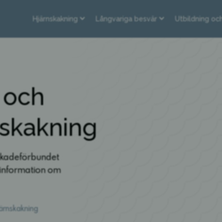
Hjärnskakning
Långvariga besvär
Utbildning oc
n och
rnskakning
skadeförbundet
 information om
hjärnskakning