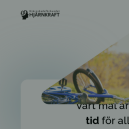
Vårt mål ä
tid
för a