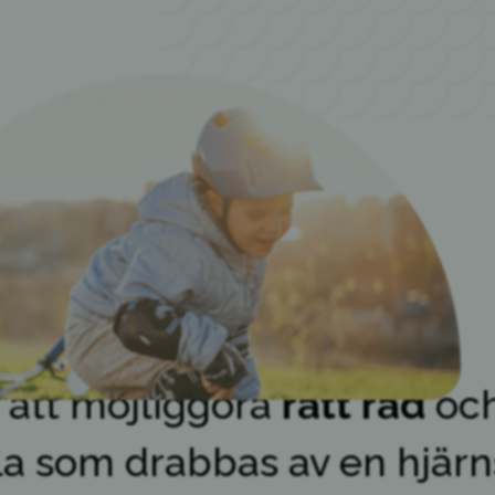
r att möjliggöra
rätt råd
oc
lla som drabbas av en hjär