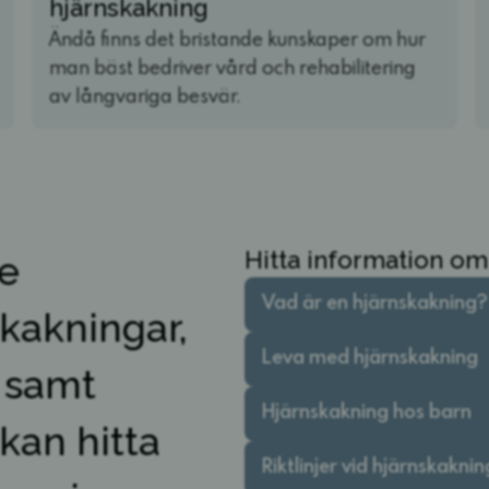
hjärnskakning
Ändå finns det bristande kunskaper om hur
man bäst bedriver vård och rehabilitering
av långvariga besvär.
Hitta information om
de
Vad är en hjärnskakning?
kakningar,
Leva med hjärnskakning
g samt
Hjärnskakning hos barn
kan hitta
Riktlinjer vid hjärnskaknin